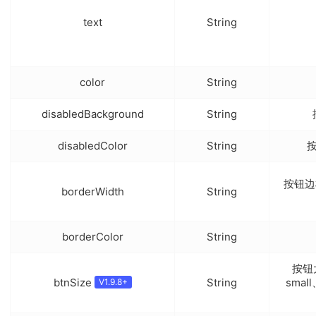
text
String
color
String
disabledBackground
String
disabledColor
String
按钮边
borderWidth
String
borderColor
String
按钮
btnSize
String
smal
V1.9.8+