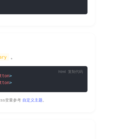
。
ary
复制代码
tton
>
tton
>
css变量参考
自定义主题
。