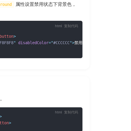
属性设置禁用状态下背景色，
round
复制代码
button
>
F8F8F8
"
disabledColor
=
"
#CCCCCC
"
>
。
复制代码
>
tton
>