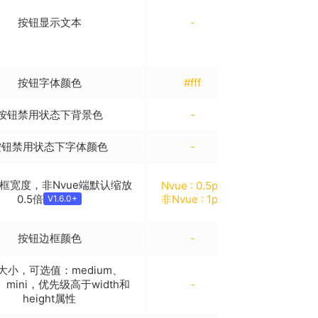
用此属性设置
按钮显示文本
-
文本，使用插
槽则字体颜色
等属性失效
按钮字体颜色
#fff
-
按钮禁用状态下背景色
-
-
按钮禁用状态下字体颜色
-
-
Nvue端细边
框宽度，非Nvue端默认缩放
Nvue : 0.5px
可直接使用
0.5倍
非Nvue : 1px
V1.6.0+
0.5px
按钮边框颜色
-
-
大小，可选值：medium、
l、mini，优先级高于width和
-
-
height属性