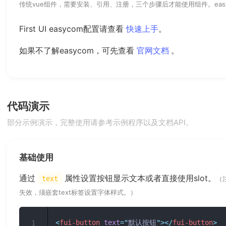
传统vue组件，需要安装、引用、注册，三个步骤后才能使用组件。eas
First UI easycom配置请查看
快速上手
。
(opens new w
如果不了解easycom，可先查看
官网文档
。
代码演示
部分示例演示，完整使用请参考示例程序以及文档API。
基础使用
通过
属性设置按钮显示文本或者直接使用slot。
text
（
失效，须嵌套text标签设置字体样式。）
<
fui-button
text
=
"
默认按钮
"
>
</
fui-button
>
1