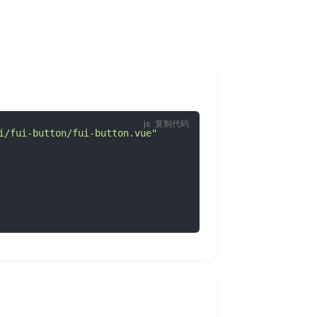
复制代码
i/fui-button/fui-button.vue"