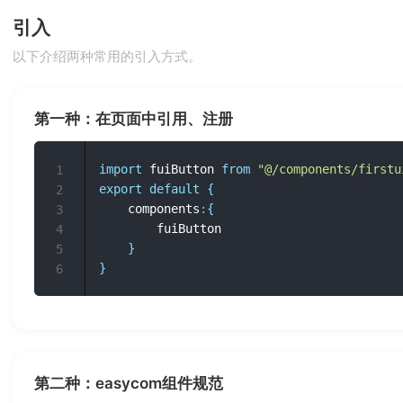
引入
以下介绍两种常用的引入方式。
第一种：在页面中引用、注册
import
 fuiButton 
from
"@/components/firstu
1
export
default
{
2
	components
:
{
3
		fuiButton

4
}
5
}
6
第二种：easycom组件规范