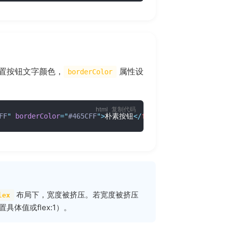
置按钮文字颜色，
属性设
borderColor
复制代码
FF
"
borderColor
=
"
#465CFF
"
>
朴素按钮
</
fui-button
>
布局下，宽度被挤压。若宽度被挤压
lex
具体值或flex:1）。