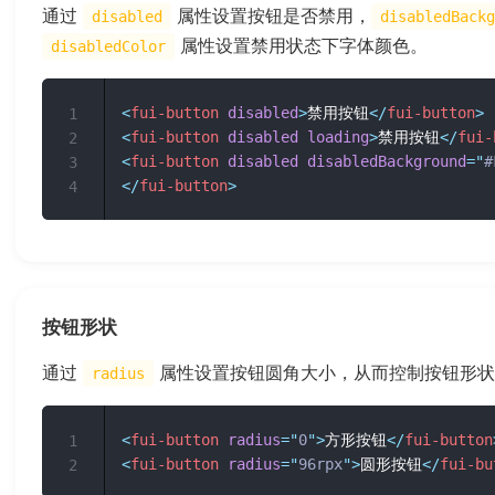
通过
属性设置按钮是否禁用，
disabled
disabledBackg
属性设置禁用状态下字体颜色。
disabledColor
<
fui-button
disabled
>
禁用按钮
</
fui-button
>
1
<
fui-button
disabled
loading
>
禁用按钮
</
fui-
2
<
fui-button
disabled
disabledBackground
=
"
#
3
</
fui-button
>
4
按钮形状
通过
属性设置按钮圆角大小，从而控制按钮形状
radius
<
fui-button
radius
=
"
0
"
>
方形按钮
</
fui-button
1
<
fui-button
radius
=
"
96rpx
"
>
圆形按钮
</
fui-bu
2