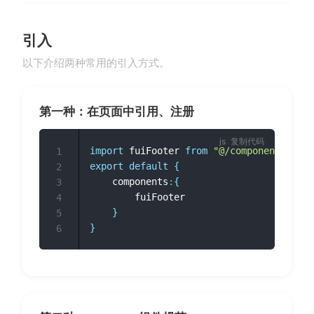
引入
以下介绍两种常用的引入方式。
第一种：在页面中引用、注册
复制代码
import
 fuiFooter 
from
"@/components/firs
1
export
default
{
2
	components
:
{
3
		fuiFooter

4
}
5
}
6