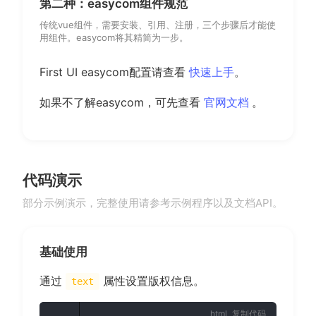
第二种：easycom组件规范
传统vue组件，需要安装、引用、注册，三个步骤后才能使
用组件。easycom将其精简为一步。
First UI easycom配置请查看
快速上手
。
(opens new
如果不了解easycom，可先查看
官网文档
。
代码演示
部分示例演示，完整使用请参考示例程序以及文档API。
基础使用
通过
属性设置版权信息。
text
复制代码