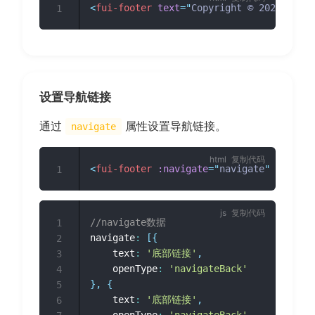
<
fui-footer
text
=
"
Copyright © 2021 first
1
设置导航链接
通过
属性设置导航链接。
navigate
复制代码
<
fui-footer
:navigate
=
"
navigate
"
text
=
"
C
1
复制代码
//navigate数据
1
navigate
:
[
{
2
	text
:
'底部链接'
,
3
	openType
:
'navigateBack'
4
}
,
{
5
	text
:
'底部链接'
,
6
	openType
:
'navigateBack'