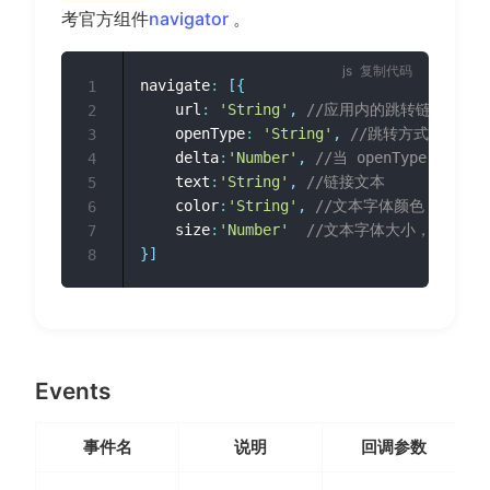
(opens new window)
考官方组件
navigator
。
复制代码
navigate
:
[
{
1
	url
:
'String'
,
//应用内的跳转链接，值
2
	openType
:
'String'
,
//跳转方式，可取值：na
3
	delta
:
'Number'
,
//当 openType 为 '
4
	text
:
'String'
,
//链接文本
5
	color
:
'String'
,
//文本字体颜色
6
	size
:
'Number'
//文本字体大小，单位rpx
7
}
]
8
Events
事件名
说明
回调参数