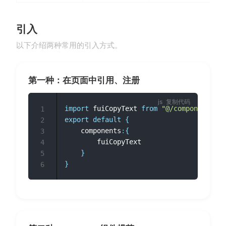
引入
以下介绍两种常用的引入方式。
第一种：在页面中引用、注册
复制代码
import
 fuiCopyText 
from
"@/components/fi
1
export
default
{
2
	components
:
{
3
		fuiCopyText

4
}
5
}
6